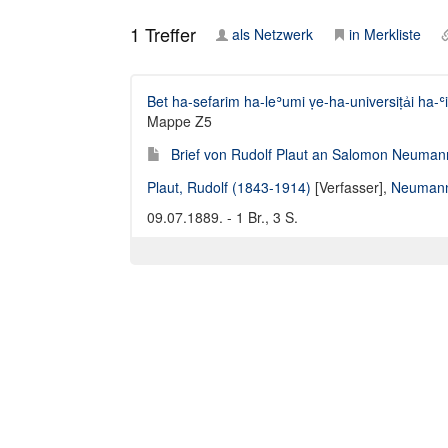
1
Treffer
als Netzwerk
in Merkliste
Bet ha-sefarim ha-leʾumi ṿe-ha-universiṭẚi ha-ʿi
Mappe Z5
Brief von Rudolf Plaut an Salomon Neuman
Plaut, Rudolf (1843-1914)
[Verfasser],
Neumann
09.07.1889. - 1 Br., 3 S.