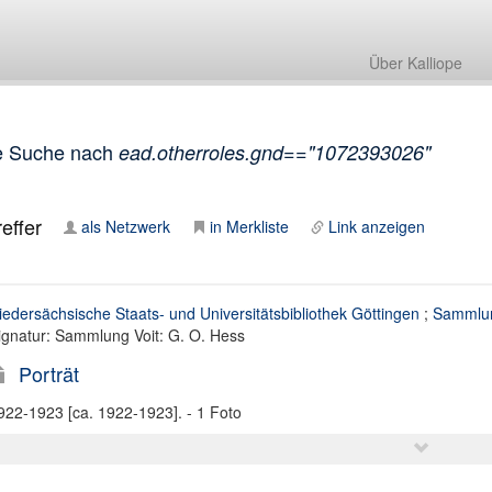
Über Kalliope
e Suche nach
ead.otherroles.gnd=="1072393026"
effer
als Netzwerk
in Merkliste
Link anzeigen
iedersächsische Staats- und Universitätsbibliothek Göttingen
;
Sammlun
ignatur: Sammlung Voit: G. O. Hess
Porträt
922-1923 [ca. 1922-1923]. - 1 Foto