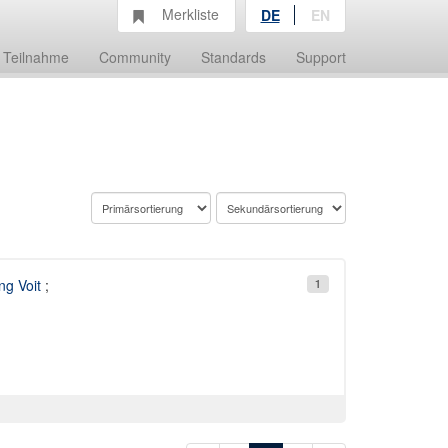
Merkliste
DE
EN
Teilnahme
Community
Standards
Support
g Voit
;
1