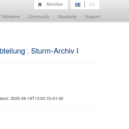
Merkliste
DE
EN
Teilnahme
Community
Standards
Support
bteilung
;
Sturm-Archiv I
sdatum: 2025-09-19T13:53:15+01:00