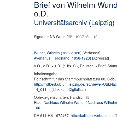
Brief von Wilhelm Wund
o.D.
Universitätsarchiv (Leipzig)
Signatur: NA Wundt/III/1-100/3b/11-12
Wundt, Wilhelm (1832-1920)
[Verfasser],
Avenarius, Ferdinand (1856-1923)
[Adressat]
o.O., o.D.. - 1 Bl. (1 hs. S.), Deutsch. - Brief, St
Inhaltsangabe:
Reinschrift für das Stammbuchblatt zum 60. Gebur
http://histbest.ub.uni-leipzig.de/rsc/viewer/U
14_011.tif (Link zum Digitalisat)
Objekteigenschaften: Handschrift
Pfad:
Nachlass Wilhelm Wundt
/
Nachlass Wilhelm
100
DE-611-HS-1972467,
http://kalliope-verbund.in