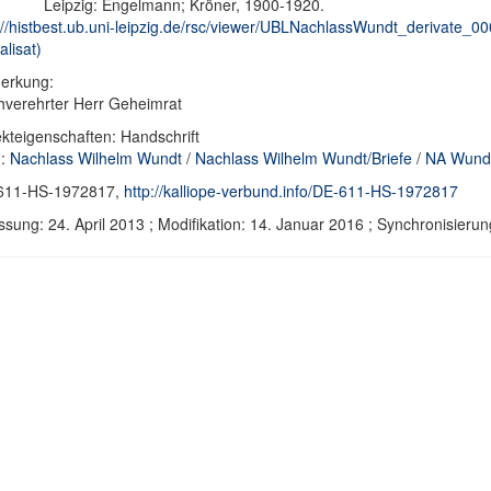
Leipzig: Engelmann; Kröner, 1900-1920.
://histbest.ub.uni-leipzig.de/rsc/viewer/UBLNachlassWundt_derivate
alisat)
erkung:
verehrter Herr Geheimrat
kteigenschaften: Handschrift
d:
Nachlass Wilhelm Wundt
/
Nachlass Wilhelm Wundt/Briefe
/
NA Wundt
611-HS-1972817,
http://kalliope-verbund.info/DE-611-HS-1972817
ssung: 24. April 2013 ; Modifikation: 14. Januar 2016 ; Synchronisie