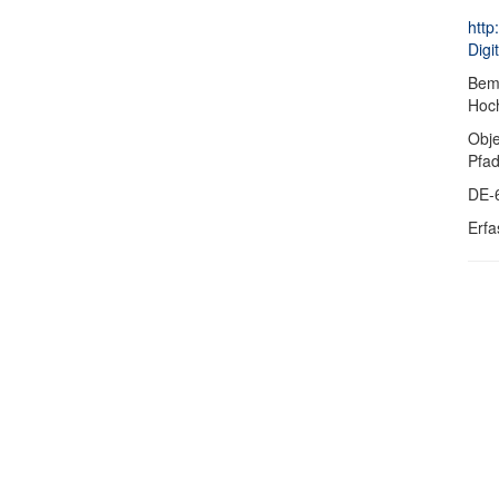
http
Digit
Bem
Hoch
Obje
Pfa
DE-
Erfa