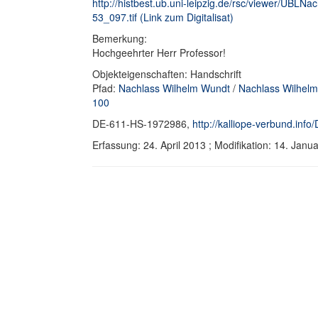
http://histbest.ub.uni-leipzig.de/rsc/viewer/U
53_097.tif (Link zum Digitalisat)
Bemerkung:
Hochgeehrter Herr Professor!
Objekteigenschaften: Handschrift
Pfad:
Nachlass Wilhelm Wundt
/
Nachlass Wilhelm
100
DE-611-HS-1972986,
http://kalliope-verbund.in
Erfassung: 24. April 2013 ; Modifikation: 14. Ja