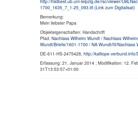
http://histbest.ub.uni-leipzig.de/rsc/viewer/UB
1700_1635_7_1-25_093.tif (Link zum Digitalisat)
Bemerkung:
Mein liebster Papa
Objekteigenschaften: Handschrift
Pfad:
Nachlass Wilhelm Wundt
/
Nachlass Wilhelm
Wundt/Briefe/1601-1700
/
NA Wundt/III/Nachlass 
DE-611-HS-2475428,
http://kalliope-verbund.in
Erfassung: 21. Januar 2014 ; Modifikation: 12. F
31T13:53:57+01:00