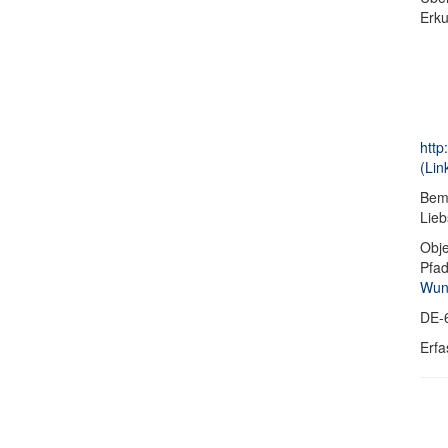
Erku
http
(Lin
Bem
Lieb
Obje
Pfa
Wund
DE-
Erfa