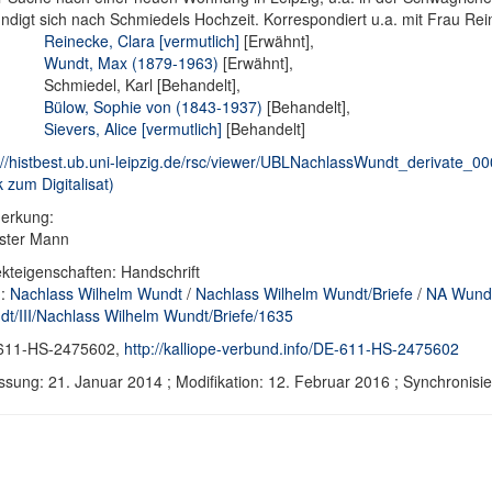
ndigt sich nach Schmiedels Hochzeit. Korrespondiert u.a. mit Frau Re
Reinecke, Clara [vermutlich]
[Erwähnt],
Wundt, Max (1879-1963)
[Erwähnt],
Schmiedel, Karl [Behandelt],
Bülow, Sophie von (1843-1937)
[Behandelt],
Sievers, Alice [vermutlich]
[Behandelt]
://histbest.ub.uni-leipzig.de/rsc/viewer/UBLNachlassWundt_derivat
k zum Digitalisat)
erkung:
ster Mann
kteigenschaften: Handschrift
d:
Nachlass Wilhelm Wundt
/
Nachlass Wilhelm Wundt/Briefe
/
NA Wundt
t/III/Nachlass Wilhelm Wundt/Briefe/1635
611-HS-2475602,
http://kalliope-verbund.info/DE-611-HS-2475602
ssung: 21. Januar 2014 ; Modifikation: 12. Februar 2016 ; Synchroni