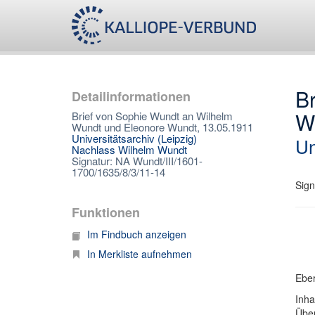
B
Detailinformationen
W
Brief von Sophie Wundt an Wilhelm
Wundt und Eleonore Wundt, 13.05.1911
Universitätsarchiv (Leipzig)
Un
Nachlass Wilhelm Wundt
Signatur: NA Wundt/III/1601-
1700/1635/8/3/11-14
Sign
Funktionen
Im Findbuch anzeigen
In Merkliste aufnehmen
Eber
Inha
Über