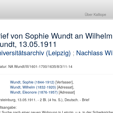
Über Kalliope
rief von Sophie Wundt an Wilhel
undt, 13.05.1911
iversitätsarchiv (Leipzig)
;
Nachlass Wi
atur: NA Wundt/III/1601-1700/1635/8/3/11-14
Wundt, Sophie (1844-1912)
[Verfasser],
Wundt, Wilhelm (1832-1920)
[Adressat],
Wundt, Eleonore (1876-1957)
[Adressat]
steinburg, 13.05.1911. - 2 Bl. (4 hs. S.), Deutsch. - Brief
ltsangabe:
 Suche nach einer neuen Wohnung in Leipzig, u.a. in der Schwägrichens