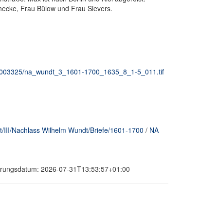
inecke, Frau Bülow und Frau Sievers.
e_00003325/na_wundt_3_1601-1700_1635_8_1-5_011.tif
/III/Nachlass Wilhelm Wundt/Briefe/1601-1700
/
NA
sierungsdatum: 2026-07-31T13:53:57+01:00