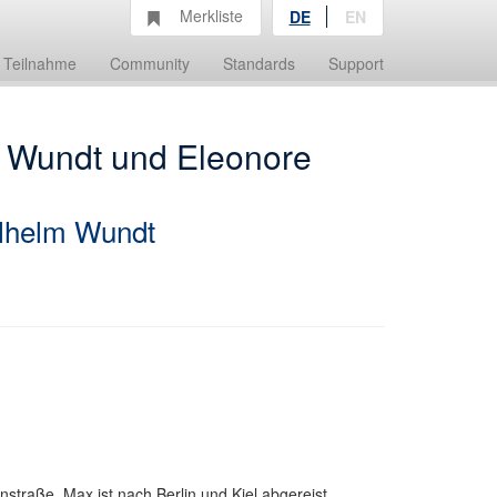
Merkliste
DE
EN
Teilnahme
Community
Standards
Support
m Wundt und Eleonore
lhelm Wundt
traße. Max ist nach Berlin und Kiel abgereist.