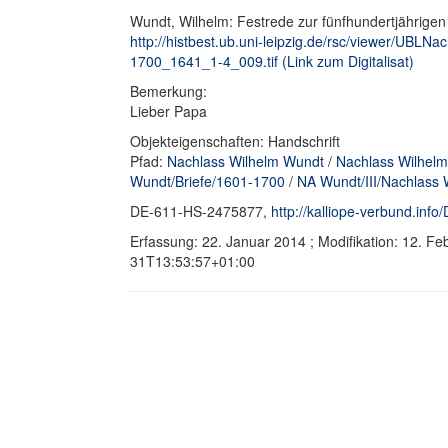
Wundt, Wilhelm: Festrede zur fünfhundertjährigen 
http://histbest.ub.uni-leipzig.de/rsc/viewer/UB
1700_1641_1-4_009.tif (Link zum Digitalisat)
Bemerkung:
Lieber Papa
Objekteigenschaften: Handschrift
Pfad:
Nachlass Wilhelm Wundt
/
Nachlass Wilhelm
Wundt/Briefe/1601-1700
/
NA Wundt/III/Nachlass 
DE-611-HS-2475877,
http://kalliope-verbund.in
Erfassung: 22. Januar 2014 ; Modifikation: 12. F
31T13:53:57+01:00