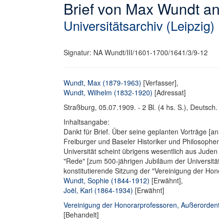
Brief von Max Wundt a
Universitätsarchiv (Leipzig)
Signatur: NA Wundt/III/1601-1700/1641/3/9-12
Wundt, Max (1879-1963)
[Verfasser],
Wundt, Wilhelm (1832-1920)
[Adressat]
Straßburg, 05.07.1909. - 2 Bl. (4 hs. S.), Deutsch. 
Inhaltsangabe:
Dankt für Brief. Über seine geplanten Vorträge [a
Freiburger und Baseler Historiker und Philosophen
Universität scheint übrigens wesentlich aus Jude
"Rede" [zum 500-jährigen Jubiläum der Universit
konstitutierende Sitzung der "Vereinigung der Hon
Wundt, Sophie (1844-1912)
[Erwähnt],
Joël, Karl (1864-1934)
[Erwähnt]
Vereinigung der Honorarprofessoren, Außerordentl
[Behandelt]