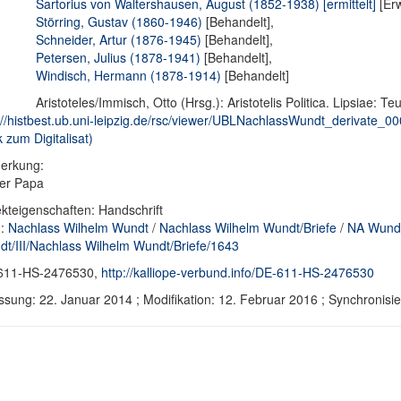
Sartorius von Waltershausen, August (1852-1938) [ermittelt]
[Erw
Störring, Gustav (1860-1946)
[Behandelt],
Schneider, Artur (1876-1945)
[Behandelt],
Petersen, Julius (1878-1941)
[Behandelt],
Windisch, Hermann (1878-1914)
[Behandelt]
Aristoteles/Immisch, Otto (Hrsg.): Aristotelis Politica. Lipsiae: T
://histbest.ub.uni-leipzig.de/rsc/viewer/UBLNachlassWundt_derivat
k zum Digitalisat)
erkung:
er Papa
kteigenschaften: Handschrift
d:
Nachlass Wilhelm Wundt
/
Nachlass Wilhelm Wundt/Briefe
/
NA Wundt
t/III/Nachlass Wilhelm Wundt/Briefe/1643
611-HS-2476530,
http://kalliope-verbund.info/DE-611-HS-2476530
ssung: 22. Januar 2014 ; Modifikation: 12. Februar 2016 ; Synchroni