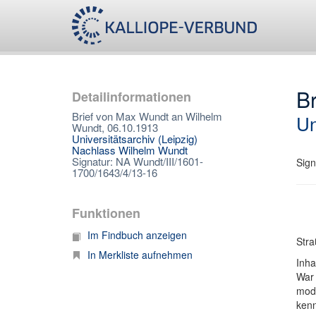
B
Detailinformationen
Brief von Max Wundt an Wilhelm
Un
Wundt, 06.10.1913
Universitätsarchiv (Leipzig)
Nachlass Wilhelm Wundt
Signatur: NA Wundt/III/1601-
Sign
1700/1643/4/13-16
Funktionen
Im Findbuch anzeigen
Stra
In Merkliste aufnehmen
Inha
War 
mode
kenn