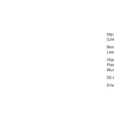
http
(Lin
Bem
Lieb
Obje
Pfa
Wund
DE-
Erfa