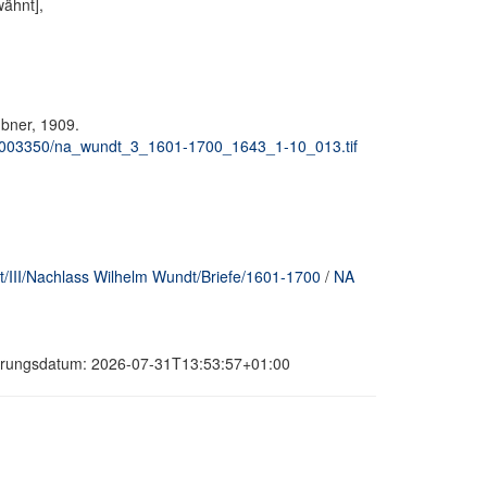
ähnt],
eubner, 1909.
e_00003350/na_wundt_3_1601-1700_1643_1-10_013.tif
/III/Nachlass Wilhelm Wundt/Briefe/1601-1700
/
NA
sierungsdatum: 2026-07-31T13:53:57+01:00