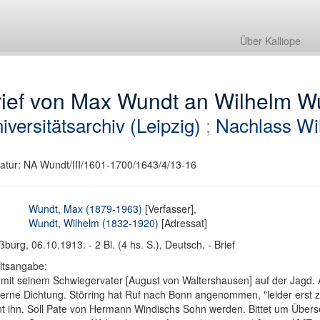
Über Kalliope
rief von Max Wundt an Wilhelm W
iversitätsarchiv (Leipzig)
;
Nachlass Wi
atur: NA Wundt/III/1601-1700/1643/4/13-16
Wundt, Max (1879-1963)
[Verfasser],
Wundt, Wilhelm (1832-1920)
[Adressat]
ßburg, 06.10.1913. - 2 Bl. (4 hs. S.), Deutsch. - Brief
ltsangabe:
mit seinem Schwiegervater [August von Waltershausen] auf der Jagd. A
rne Dichtung. Störring hat Ruf nach Bonn angenommen, "leider erst zum
t ihn. Soll Pate von Hermann Windischs Sohn werden. Bittet um Über