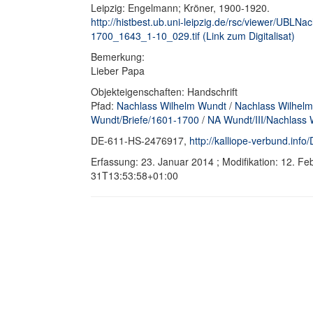
Leipzig: Engelmann; Kröner, 1900-1920.
http://histbest.ub.uni-leipzig.de/rsc/viewer/UB
1700_1643_1-10_029.tif (Link zum Digitalisat)
Bemerkung:
Lieber Papa
Objekteigenschaften: Handschrift
Pfad:
Nachlass Wilhelm Wundt
/
Nachlass Wilhelm
Wundt/Briefe/1601-1700
/
NA Wundt/III/Nachlass 
DE-611-HS-2476917,
http://kalliope-verbund.in
Erfassung: 23. Januar 2014 ; Modifikation: 12. F
31T13:53:58+01:00