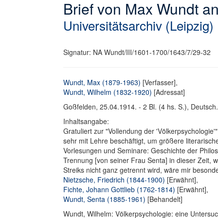
Brief von Max Wundt a
Universitätsarchiv (Leipzig)
Signatur: NA Wundt/III/1601-1700/1643/7/29-32
Wundt, Max (1879-1963)
[Verfasser],
Wundt, Wilhelm (1832-1920)
[Adressat]
Goßfelden, 25.04.1914. - 2 Bl. (4 hs. S.), Deutsch. 
Inhaltsangabe:
Gratuliert zur "Vollendung der 'Völkerpsychologie
sehr mit Lehre beschäftigt, um größere literaris
Vorlesungen und Seminare: Geschichte der Philoso
Trennung [von seiner Frau Senta] in dieser Zeit,
Streiks nicht ganz getrennt wird, wäre mir beson
Nietzsche, Friedrich (1844-1900)
[Erwähnt],
Fichte, Johann Gottlieb (1762-1814)
[Erwähnt],
Wundt, Senta (1885-1961)
[Behandelt]
Wundt, Wilhelm: Völkerpsychologie: eine Untersu