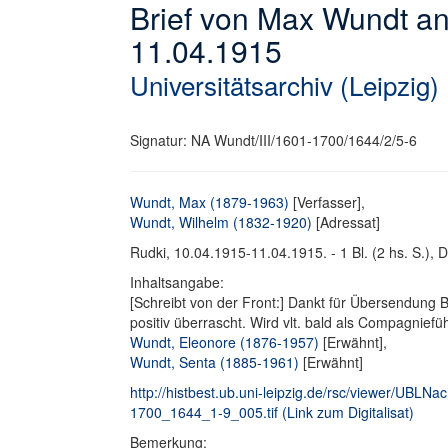
Brief von Max Wundt an
11.04.1915
Universitätsarchiv (Leipzig)
Signatur: NA Wundt/III/1601-1700/1644/2/5-6
Wundt, Max (1879-1963)
[Verfasser],
Wundt, Wilhelm (1832-1920)
[Adressat]
Rudki, 10.04.1915-11.04.1915. - 1 Bl. (2 hs. S.), D
Inhaltsangabe:
[Schreibt von der Front:] Dankt für Übersendung
positiv überrascht. Wird vlt. bald als Compagniefü
Wundt, Eleonore (1876-1957)
[Erwähnt],
Wundt, Senta (1885-1961)
[Erwähnt]
http://histbest.ub.uni-leipzig.de/rsc/viewer/UB
1700_1644_1-9_005.tif (Link zum Digitalisat)
Bemerkung: