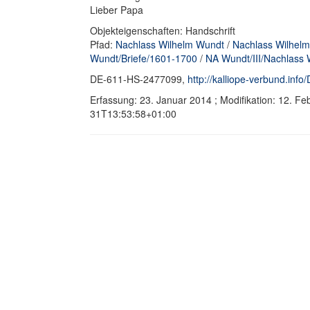
Lieber Papa
Objekteigenschaften: Handschrift
Pfad:
Nachlass Wilhelm Wundt
/
Nachlass Wilhelm
Wundt/Briefe/1601-1700
/
NA Wundt/III/Nachlass 
DE-611-HS-2477099,
http://kalliope-verbund.in
Erfassung: 23. Januar 2014 ; Modifikation: 12. F
31T13:53:58+01:00