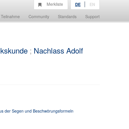
Merkliste
DE
EN
Teilnahme
Community
Standards
Support
olkskunde
;
Nachlass Adolf
us der Segen und Beschwörungsformeln