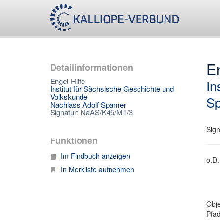
En
Detailinformationen
Engel-Hilfe
In
Institut für Sächsische Geschichte und
Volkskunde
S
Nachlass Adolf Spamer
Signatur: NaAS/K45/M1/3
Sign
Funktionen
Im Findbuch anzeigen
o.D.
In Merkliste aufnehmen
Obje
Pfa