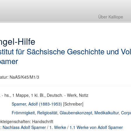
Über Kalliope
gel-Hilfe
stitut für Sächsische Geschichte und V
pamer
atur: NaAS/K45/M1/3
. - hs., 1 Mappe, 1 kl. Bl., Deutsch. - Werk, Notiz
Spamer, Adolf (1883-1953)
[Schreiber]
Frömmigkeit
,
Religiosität
,
Glaubenskonzept
,
Medikalkultur
,
Corp
kteigenschaften: Handschrift
d:
Nachlass Adolf Spamer
/
1. Werke
/
1.1 Werke von Adolf Spamer