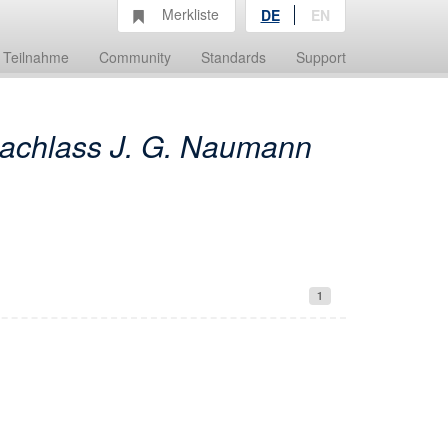
Merkliste
DE
EN
Teilnahme
Community
Standards
Support
achlass J. G. Naumann
1