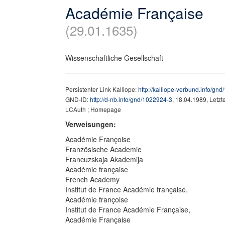
Académie Française
(29.01.1635)
Wissenschaftliche Gesellschaft
Persistenter Link Kalliope:
http://kalliope-verbund.info/gn
GND-ID:
http://d-nb.info/gnd/1022924-3
, 18.04.1989, Letz
LCAuth ; Homepage
Verweisungen:
Académie Françoise
Französische Academie
Francuzskaja Akademija
Académie française
French Academy
Institut de France Académie française,
Académie françoise
Institut de France Académie Française,
Académie Française