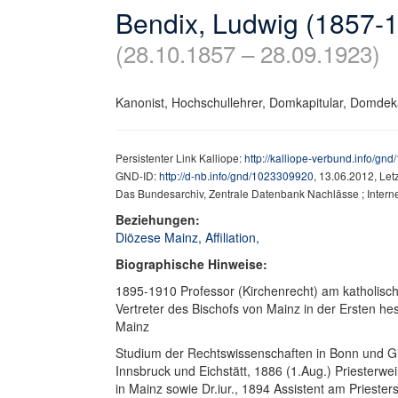
Bendix, Ludwig (1857-
(28.10.1857 – 28.09.1923)
Kanonist, Hochschullehrer, Domkapitular, Domdek
Persistenter Link Kalliope:
http://kalliope-verbund.info/g
GND-ID:
http://d-nb.info/gnd/1023309920
, 13.06.2012, Le
Das Bundesarchiv, Zentrale Datenbank Nachlässe ; Inter
Beziehungen:
Diözese Mainz, Affiliation,
Biographische Hinweise:
1895-1910 Professor (Kirchenrecht) am katholisc
Vertreter des Bischofs von Mainz in der Ersten 
Mainz
Studium der Rechtswissenschaften in Bonn und Gi
Innsbruck und Eichstätt, 1886 (1.Aug.) Priesterw
in Mainz sowie Dr.iur., 1894 Assistent am Prieste