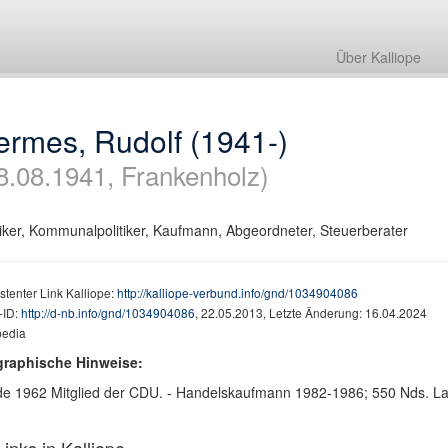
Über Kalliope
ermes, Rudolf (1941-)
8.08.1941, Frankenholz)
tiker, Kommunalpolitiker, Kaufmann, Abgeordneter, Steuerberater
stenter Link Kalliope:
http://kalliope-verbund.info/gnd/1034904086
ID:
http://d-nb.info/gnd/1034904086
, 22.05.2013, Letzte Änderung: 16.04.2024
pedia
graphische Hinweise:
e 1962 Mitglied der CDU. - Handelskaufmann 1982-1986; 550 Nds. L