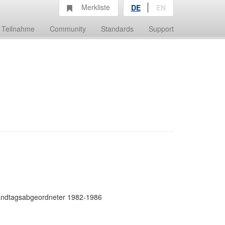
Merkliste
DE
EN
Teilnahme
Community
Standards
Support
andtagsabgeordneter 1982-1986