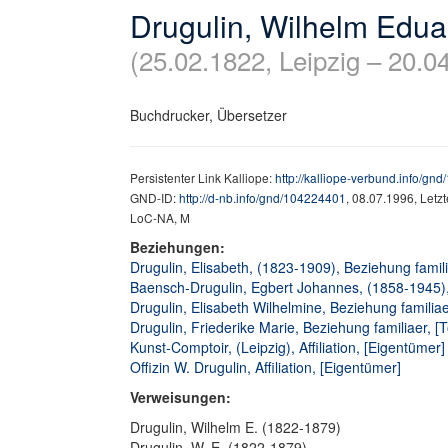
Drugulin, Wilhelm Edua
(25.02.1822, Leipzig – 20.04
Buchdrucker, Übersetzer
Persistenter Link Kalliope:
http://kalliope-verbund.info/gn
GND-ID:
http://d-nb.info/gnd/104224401
, 08.07.1996, Letz
LoC-NA, M
Beziehungen:
Drugulin, Elisabeth, (1823-1909), Beziehung famili
Baensch-Drugulin, Egbert Johannes, (1858-1945),
Drugulin, Elisabeth Wilhelmine, Beziehung familiae
Drugulin, Friederike Marie, Beziehung familiaer, [T
Kunst-Comptoir, (Leipzig), Affiliation, [Eigentümer]
Offizin W. Drugulin, Affiliation, [Eigentümer]
Verweisungen:
Drugulin, Wilhelm E. (1822-1879)
Drugulin, W. E. (1822-1879)