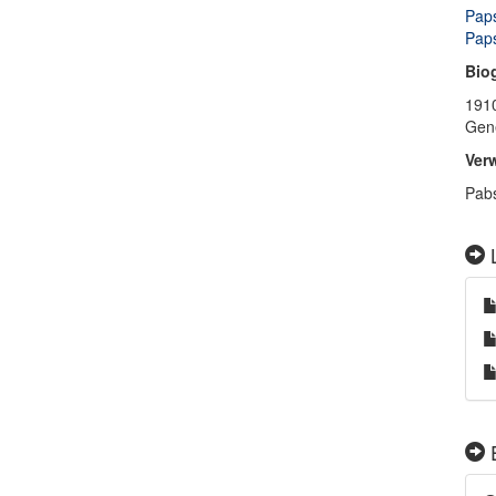
Paps
Paps
Bio
1910
Gene
Ver
Pabs
L
E