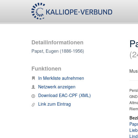
P
Detailinformationen
Papst, Eugen (1886-1956)
(2
Funktionen
Musi
In Merkliste aufnehmen
Netzwerk anzeigen
Persi
Download EAC-CPF (XML)
GND-
Altma
Link zum Eintrag
Riema
Bez
Paps
Lieb
Lind