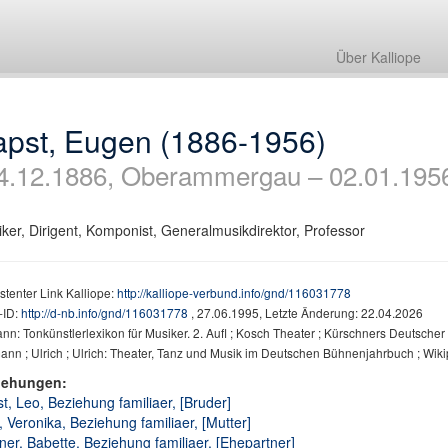
Über Kalliope
apst, Eugen (1886-1956)
4.12.1886, Oberammergau – 02.01.19
ker, Dirigent, Komponist, Generalmusikdirektor, Professor
stenter Link Kalliope:
http://kalliope-verbund.info/gnd/116031778
ID:
http://d-nb.info/gnd/116031778
, 27.06.1995, Letzte Änderung: 22.04.2026
nn: Tonkünstlerlexikon für Musiker. 2. Aufl ; Kosch Theater ; Kürschners Deutsche
nn ; Ulrich ; Ulrich: Theater, Tanz und Musik im Deutschen Bühnenjahrbuch ; Wik
iehungen:
t, Leo, Beziehung familiaer, [Bruder]
, Veronika, Beziehung familiaer, [Mutter]
ner, Babette, Beziehung familiaer, [Ehepartner]