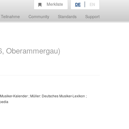
Merkliste
DE
EN
Teilnahme
Community
Standards
Support
56, Oberammergau)
r Musiker-Kalender ; Müller: Deutsches Musiker-Lexikon ;
ipedia