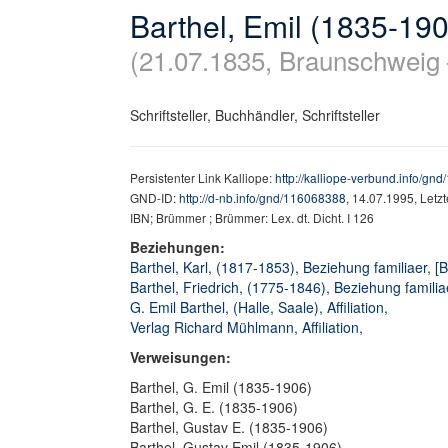
Barthel, Emil (1835-19
(21.07.1835, Braunschweig –
Schriftsteller, Buchhändler, Schriftsteller
Persistenter Link Kalliope:
http://kalliope-verbund.info/gn
GND-ID:
http://d-nb.info/gnd/116068388
, 14.07.1995, Letz
IBN; Brümmer ; Brümmer: Lex. dt. Dicht. I 126
Beziehungen:
Barthel, Karl, (1817-1853), Beziehung familiaer, [
Barthel, Friedrich, (1775-1846), Beziehung familiae
G. Emil Barthel, (Halle, Saale), Affiliation,
Verlag Richard Mühlmann, Affiliation,
Verweisungen:
Barthel, G. Emil (1835-1906)
Barthel, G. E. (1835-1906)
Barthel, Gustav E. (1835-1906)
Barthel, Gustav Emil (1835-1906)