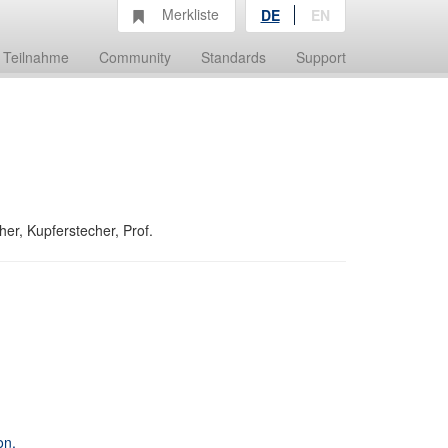
Merkliste
DE
EN
Teilnahme
Community
Standards
Support
her, Kupferstecher, Prof.
on,