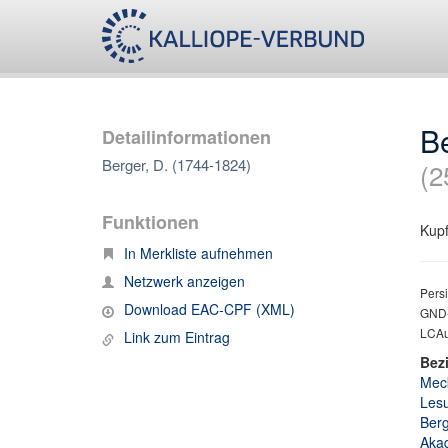
Be
Detailinformationen
Berger, D. (1744-1824)
(2
Funktionen
Kupf
In Merkliste aufnehmen
Netzwerk anzeigen
Persi
Download EAC-CPF (XML)
GND-
LCAut
Link zum Eintrag
Bez
Meck
Lesu
Berg
Akad