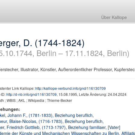
Über Kalliope
rger, D. (1744-1824)
5.10.1744, Berlin – 17.11.1824, Berlin)
erstecher, Illustrator, Künstler, Außerordentlicher Professor, Kupferstec
stenter Link Kalliope:
http://kalliope-verbund.info/gnd/116130709
ID:
http://d-nb.info/gnd/116130709
, 15.08.1995, Letzte Änderung: 24.04.2024
h ; WBIS ; AKL ; Wikipedia ; Thieme-Becker
iehungen:
el, Johann F., (1781-1833), Beziehung beruflich,
eur, Blaise-Nicolas, (1716-1783), Beziehung beruflich,
er, Friedrich Gottlieb, (1713-1797), Beziehung familiaer, [Vater]
emie der Künste und Mechanischen Wissenschaften zu Berlin, Affiliati