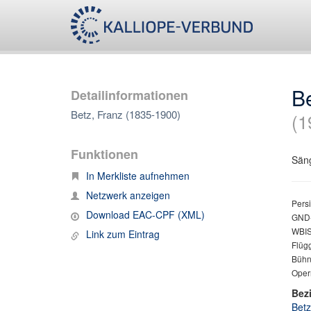
Be
Detailinformationen
Betz, Franz (1835-1900)
(1
Funktionen
Säng
In Merkliste aufnehmen
Netzwerk anzeigen
Persi
Download EAC-CPF (XML)
GND-
WBIS 
Link zum Eintrag
Flüg
Bühn
Opern
Bez
Betz