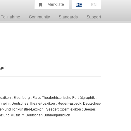
Merkliste
DE
EN
Teilnahme
Community
Standards
Support
ger
exikon ; Eisenberg ; Flatz: Theaterhistorische Porträtgraphik ;
Oppenheim: Deutsches Theater-Lexikon ; Reden-Esbeck: Deutsches-
r- und Tonkünstler-Lexikon ; Seeger: Opernlexikon ; Seeger:
Tanz und Musik im Deutschen Bühnenjahrbuch