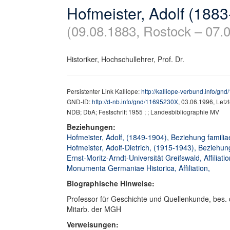
Hofmeister, Adolf (188
(09.08.1883, Rostock – 07.0
Historiker, Hochschullehrer, Prof. Dr.
Persistenter Link Kalliope:
http://kalliope-verbund.info/g
GND-ID:
http://d-nb.info/gnd/11695230X
, 03.06.1996, Let
NDB; DbA; Festschrift 1955 ; ; Landesbibliographie MV
Beziehungen:
Hofmeister, Adolf, (1849-1904), Beziehung familiae
Hofmeister, Adolf-Dietrich, (1915-1943), Beziehung
Ernst-Moritz-Arndt-Universität Greifswald, Affiliati
Monumenta Germaniae Historica, Affiliation,
Biographische Hinweise:
Professor für Geschichte und Quellenkunde, bes. d.
Mitarb. der MGH
Verweisungen: