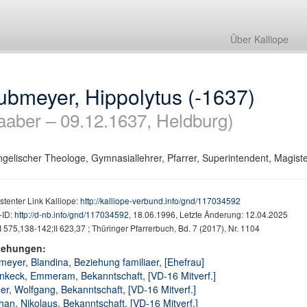
Über Kalliope
ubmeyer, Hippolytus (-1637)
aaber – 09.12.1637, Heldburg)
gelischer Theologe, Gymnasiallehrer, Pfarrer, Superintendent, Magiste
stenter Link Kalliope:
http://kalliope-verbund.info/gnd/117034592
ID:
http://d-nb.info/gnd/117034592
, 18.06.1996, Letzte Änderung: 12.04.2025
 575,138-142;II 623,37 ; Thüringer Pfarrerbuch, Bd. 7 (2017), Nr. 1104
iehungen:
eyer, Blandina, Beziehung familiaer, [Ehefrau]
nkeck, Emmeram, Bekanntschaft, [VD-16 Mitverf.]
er, Wolfgang, Bekanntschaft, [VD-16 Mitverf.]
an, Nikolaus, Bekanntschaft, [VD-16 Mitverf.]