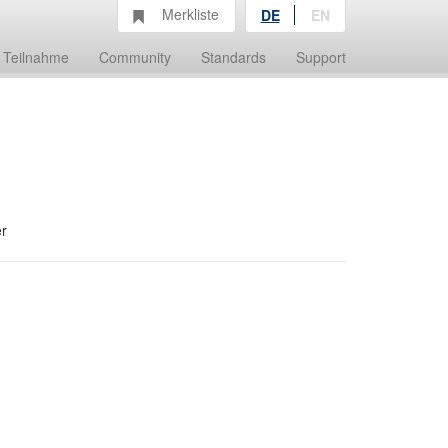
Merkliste
DE
EN
Teilnahme
Community
Standards
Support
r