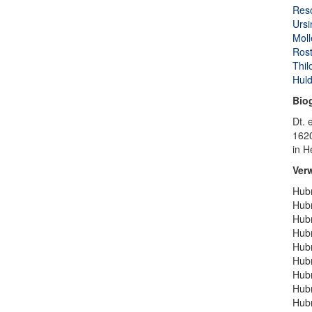
Resc
Ursi
Moll
Rost
Thil
Huld
Bio
Dt. 
1620
in H
Ver
Hubm
Hubm
Hubm
Hubm
Hubm
Hubm
Hubm
Hubm
Hubm