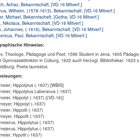
h, Achaz, Bekanntschaft, [VD-16 Mitverf.]
nus, Wilhelm, (1578-1613), Bekanntschaft, [VD-16 Mitverf.]
er, Michael, Bekanntschaft, [Gotha; VD-16 Mitverf.]
, Nikolaus, Bekanntschaft, [VD-16 Mitverf.]
o, Johannes, (-1616), Bekanntschaft, [VD-16 Mitverf.]
ericus, Paul, Bekanntschaft, [VD-16 Mitverf.]
graphische Hinweise:
ev. Theologe, Pädagoge und Poet; 1596 Student in Jena; 1605 Pädagog
 Gymnasialdirektor in Coburg, 1622 auch herzogl. Bibliothekar; 1623 o
eldburg; Poeta laureatus
weisungen:
eier, Hippolytus (-1637) [WBIS]
eier, Hippolytus Laberanus (-1637)
eier, Hippolyt (-1637) [(VD-16)]
eyer, Hippolyt (-1637)
eier, Hippolit (-1637)
eyer, Hippolit (-1637)
eierus, Hippolytus (-1637)
ejerus, Hippolytus (-1637)
eier, Hypolit (-1637)