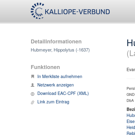
H
Detailinformationen
Hubmeyer, Hippolytus (-1637)
(L
Funktionen
Evan
In Merkliste aufnehmen
Netzwerk anzeigen
Persi
Download EAC-CPF (XML)
GND-
DbA I
Link zum Eintrag
Bez
Hubm
Eise
Heid
Rebh