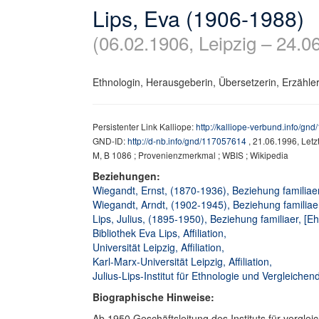
Lips, Eva (1906-1988)
(06.02.1906, Leipzig – 24.06
Ethnologin, Herausgeberin, Übersetzerin, Erzähler
Persistenter Link Kalliope:
http://kalliope-verbund.info/gn
GND-ID:
http://d-nb.info/gnd/117057614
, 21.06.1996, Let
M, B 1086 ; Provenienzmerkmal ; WBIS ; Wikipedia
Beziehungen:
Wiegandt, Ernst, (1870-1936), Beziehung familiaer
Wiegandt, Arndt, (1902-1945), Beziehung familiaer
Lips, Julius, (1895-1950), Beziehung familiaer, [
Bibliothek Eva Lips, Affiliation,
Universität Leipzig, Affiliation,
Karl-Marx-Universität Leipzig, Affiliation,
Julius-Lips-Institut für Ethnologie und Vergleichend
Biographische Hinweise:
Ab 1950 Geschäftsleitung des Instituts für verglei