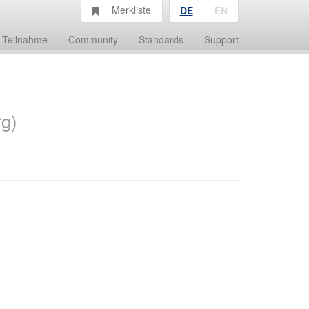
Merkliste
DE
EN
Teilnahme
Community
Standards
Support
rg)