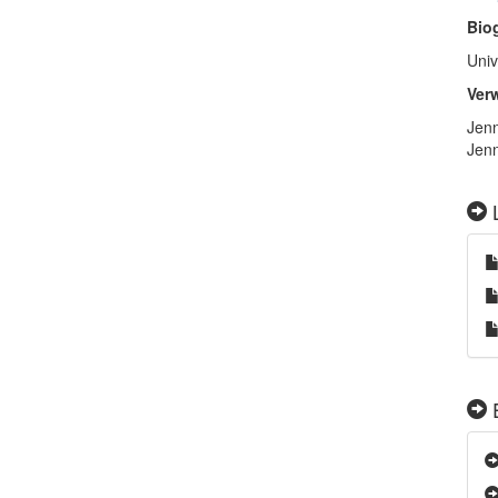
Bio
Univ
Ver
Jen
Jenn
L
E