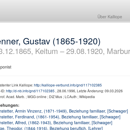
Über Kalliope
enner, Gustav (1865-1920)
3.12.1865, Keitum – 29.08.1920, Marbu
ponist
stenter Link Kalliope:
http://kalliope-verbund.info/gnd/117102385
ID:
http://d-nb.info/gnd/117102385
, 28.06.1996, Letzte Änderung: 09.03.2026
rof. Acad. Marb. ; MGG online ; DIZ Mus ; LCAuth ; Wikipedia
iehungen:
stetter, Armin Vinzenz, (1871-1949), Beziehung familiaer, [Schwager]
stetter, Ferdinand, (1861-1954), Beziehung familiaer, [Schwager]
stetter, Alfred, (1862-1943), Beziehung familiaer, [Schwager]
e, Theodor, (1844-1916), Beziehung beruflich, [Lehrer]