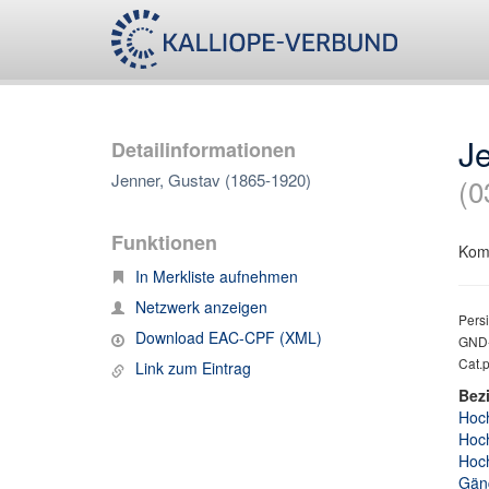
J
Detailinformationen
Jenner, Gustav (1865-1920)
(0
Funktionen
Kom
In Merkliste aufnehmen
Netzwerk anzeigen
Persi
Download EAC-CPF (XML)
GND-
Cat.p
Link zum Eintrag
Bez
Hoch
Hoch
Hoch
Gäng