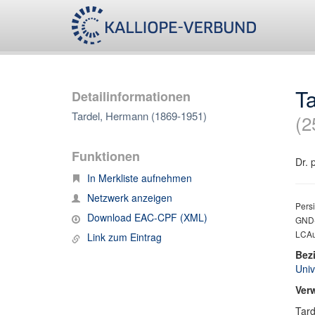
T
Detailinformationen
Tardel, Hermann (1869-1951)
(2
Funktionen
Dr. 
In Merkliste aufnehmen
Netzwerk anzeigen
Persi
Download EAC-CPF (XML)
GND-
LCAu
Link zum Eintrag
Bez
Univ
Ver
Tard