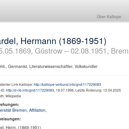
Über Kalliope
ardel, Hermann (1869-1951)
5.05.1869, Güstrow – 02.08.1951, Brem
phil., Germanist, Literaturwissenschaftler, Volkskundler
stenter Link Kalliope:
http://kalliope-verbund.info/gnd/117229083
ID:
http://d-nb.info/gnd/117229083
, 19.07.1996, Letzte Änderung: 12.04.2025
th; Wikipedia
iehungen:
ersität Bremen, Affiliation,
weisungen:
el, Herm. (1869-1951)