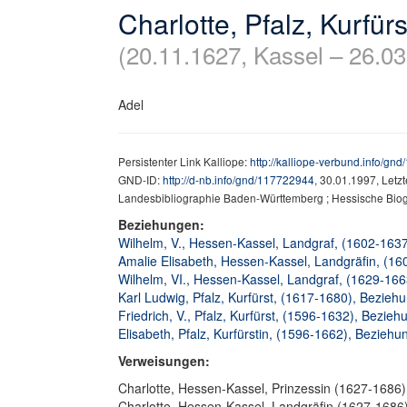
Charlotte, Pfalz, Kurfür
(20.11.1627, Kassel – 26.03
Adel
Persistenter Link Kalliope:
http://kalliope-verbund.info/gn
GND-ID:
http://d-nb.info/gnd/117722944
, 30.01.1997, Letz
Landesbibliographie Baden-Württemberg ; Hessische Biogr
Beziehungen:
Wilhelm, V., Hessen-Kassel, Landgraf, (1602-1637)
Amalie Elisabeth, Hessen-Kassel, Landgräfin, (160
Wilhelm, VI., Hessen-Kassel, Landgraf, (1629-1663
Karl Ludwig, Pfalz, Kurfürst, (1617-1680), Bezieh
Friedrich, V., Pfalz, Kurfürst, (1596-1632), Bezieh
Elisabeth, Pfalz, Kurfürstin, (1596-1662), Beziehu
Verweisungen:
Charlotte, Hessen-Kassel, Prinzessin (1627-1686
Charlotte, Hessen-Kassel, Landgräfin (1627-1686