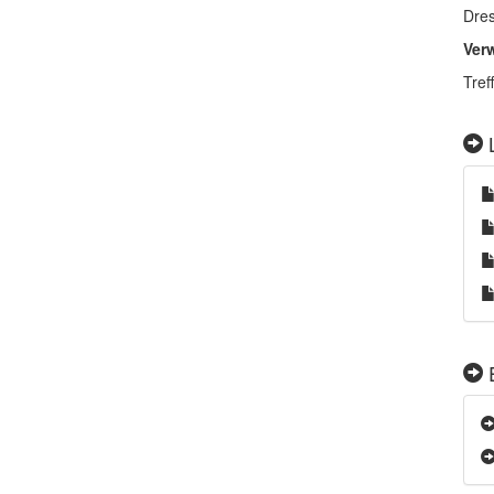
Dre
Ver
Tref
L
E