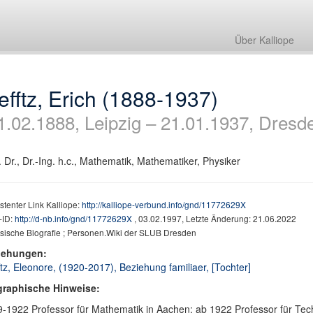
Über Kalliope
efftz, Erich (1888-1937)
1.02.1888, Leipzig – 21.01.1937, Dresd
. Dr., Dr.-Ing. h.c., Mathematik, Mathematiker, Physiker
stenter Link Kalliope:
http://kalliope-verbund.info/gnd/11772629X
ID:
http://d-nb.info/gnd/11772629X
, 03.02.1997, Letzte Änderung: 21.06.2022
hsische Biografie ; Personen.Wiki der SLUB Dresden
iehungen:
ftz, Eleonore, (1920-2017), Beziehung familiaer, [Tochter]
graphische Hinweise:
-1922 Professor für Mathematik in Aachen; ab 1922 Professor für Te