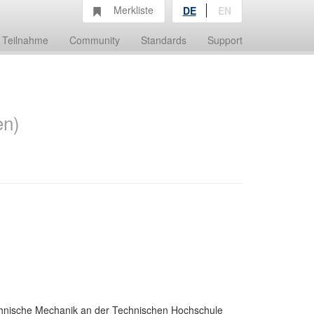
Merkliste
DE
EN
Teilnahme
Community
Standards
Support
en)
chnische Mechanik an der Technischen Hochschule