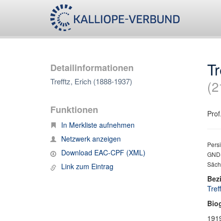
Tr
Detailinformationen
Trefftz, Erich (1888-1937)
(2
Funktionen
Prof
In Merkliste aufnehmen
Netzwerk anzeigen
Persi
Download EAC-CPF (XML)
GND-
Säc
Link zum Eintrag
Bez
Tref
Bio
1919