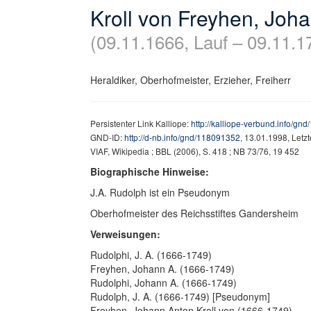
Kroll von Freyhen, Joh
(09.11.1666, Lauf – 09.11.
Heraldiker, Oberhofmeister, Erzieher, Freiherr
Persistenter Link Kalliope:
http://kalliope-verbund.info/gn
GND-ID:
http://d-nb.info/gnd/118091352
, 13.01.1998, Letz
VIAF, Wikipedia ; BBL (2006), S. 418 ; NB 73/76, 19 452
Biographische Hinweise:
J.A. Rudolph ist ein Pseudonym
Oberhofmeister des Reichsstiftes Gandersheim
Verweisungen:
Rudolphi, J. A. (1666-1749)
Freyhen, Johann A. (1666-1749)
Rudolphi, Johann A. (1666-1749)
Rudolph, J. A. (1666-1749) [Pseudonym]
Freyhen, Johann Anton Kroll von (1666-1749)