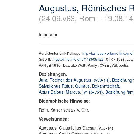
Augustus, Römisches Re
(24.09.v63, Rom – 19.08.14
Imperator
Persistenter Link Kalliope:
http://kalliope-verbund.info/gn
GND-ID:
http://d-nb.info/gnd/118505122
, 01.07.1988, Let
PAN ; B 1986 ; Lex. alte Welt ; Pauly ; ÖVBE ; Wikipedia
Beziehungen:
Julia, Tochter des Augustus, (v39-14), Beziehung f
Salvidienus Rufus, Quintus, Bekanntschaft,
Attius Balbus, Marcus, (v115-v51), Beziehung fami
Biographische Hinweise:
Röm. Kaiser seit 27 v. Chr.
Verweisungen:
Augustus, Gaius Iulius Caesar (v63-14)
Augustus, Cesar Octavianus (v63-14)