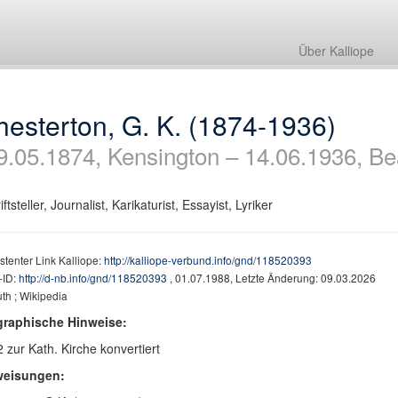
Über Kalliope
esterton, G. K. (1874-1936)
9.05.1874, Kensington – 14.06.1936, Be
ftsteller, Journalist, Karikaturist, Essayist, Lyriker
stenter Link Kalliope:
http://kalliope-verbund.info/gnd/118520393
ID:
http://d-nb.info/gnd/118520393
, 01.07.1988, Letzte Änderung: 09.03.2026
th ; Wikipedia
graphische Hinweise:
 zur Kath. Kirche konvertiert
weisungen: