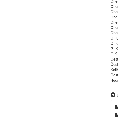
Ches
Ches
Ches
Ches
Ches
Ches
Ches
C., 
C., 
G. K
G.K.
Čest
Čest
Keit
Čest
Чест
L