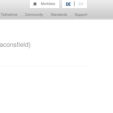
Merkliste
DE
EN
Teilnahme
Community
Standards
Support
aconsfield)