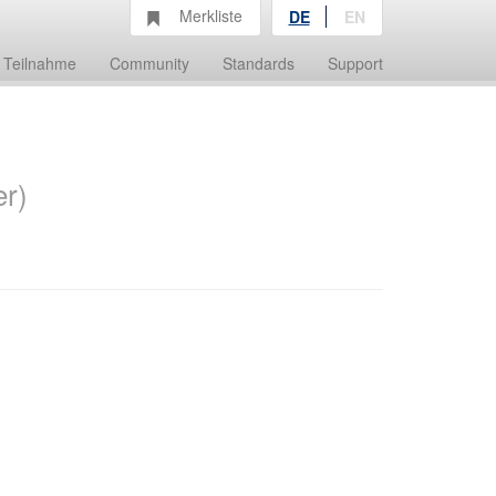
Merkliste
DE
EN
Teilnahme
Community
Standards
Support
er)