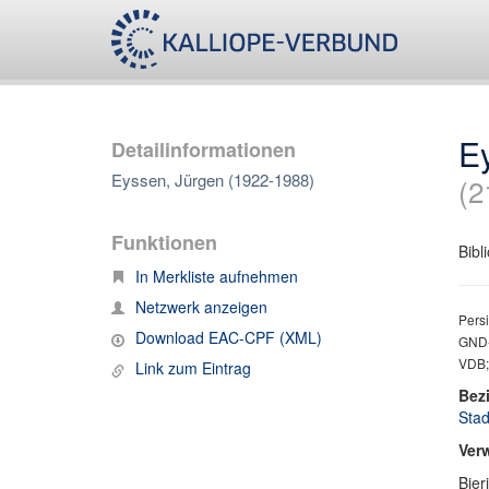
E
Detailinformationen
Eyssen, Jürgen (1922-1988)
(2
Funktionen
Bibl
In Merkliste aufnehmen
Netzwerk anzeigen
Persi
Download EAC-CPF (XML)
GND-
VDB;
Link zum Eintrag
Bez
Stad
Ver
Bier