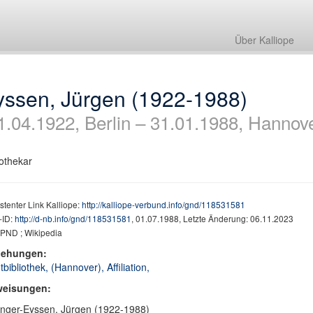
Über Kalliope
yssen, Jürgen (1922-1988)
1.04.1922, Berlin – 31.01.1988, Hannov
iothekar
stenter Link Kalliope:
http://kalliope-verbund.info/gnd/118531581
ID:
http://d-nb.info/gnd/118531581
, 01.07.1988, Letzte Änderung: 06.11.2023
PND ; Wikipedia
iehungen:
tbibliothek, (Hannover), Affiliation,
weisungen:
inger-Eyssen, Jürgen (1922-1988)