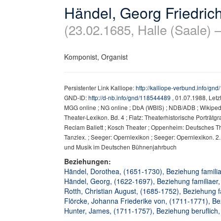
Händel, Georg Friedric
(23.02.1685, Halle (Saale) 
Komponist, Organist
Persistenter Link Kalliope:
http://kalliope-verbund.info/gn
GND-ID:
http://d-nb.info/gnd/118544489
, 01.07.1988, Let
MGG online ; NG online ; DbA (WBIS) ; NDB/ADB ; Wikipedia 
Theater-Lexikon. Bd. 4 ; Flatz: Theaterhistorische Porträtg
Reclam Ballett ; Kosch Theater ; Oppenheim: Deutsches Th
Tanzlex. ; Seeger: Opernlexikon ; Seeger: Opernlexikon. 2.
und Musik im Deutschen Bühnenjahrbuch
Beziehungen:
Händel, Dorothea, (1651-1730), Beziehung familiae
Händel, Georg, (1622-1697), Beziehung familiaer, 
Rotth, Christian August, (1685-1752), Beziehung fa
Flörcke, Johanna Friederike von, (1711-1771), Bez
Hunter, James, (1711-1757), Beziehung beruflich, 