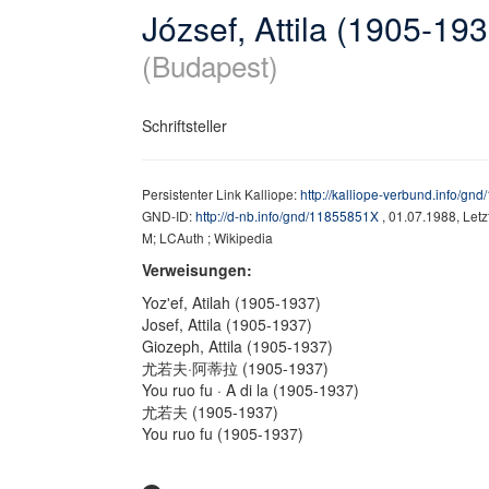
József, Attila (1905-193
(Budapest)
Schriftsteller
Persistenter Link Kalliope:
http://kalliope-verbund.info/g
GND-ID:
http://d-nb.info/gnd/11855851X
, 01.07.1988, Let
M; LCAuth ; Wikipedia
Verweisungen:
Yozʹef, Atilah (1905-1937)
Josef, Attila (1905-1937)
Giozeph, Attila (1905-1937)
尤若夫·阿蒂拉 (1905-1937)
You ruo fu · A di la (1905-1937)
尤若夫 (1905-1937)
You ruo fu (1905-1937)