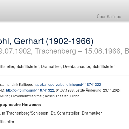
Über Kalliope
hl, Gerhart (1902-1966)
9.07.1902, Trachenberg – 15.08.1966, B
iftsteller, Schriftsteller, Dramatiker, Drehbuchautor, Schriftsteller
stenter Link Kalliope:
http://kalliope-verbund.info/gnd/118741322
ID:
http://d-nb.info/gnd/118741322
, 01.07.1988, Letzte Änderung: 23.11.2024
Auth ; Provenienzmerkmal ; Kosch Theater ; Ulrich
graphische Hinweise:
 in Trachenberg/Schlesien; Dt. Schriftsteller; Dramatiker
ftsteller