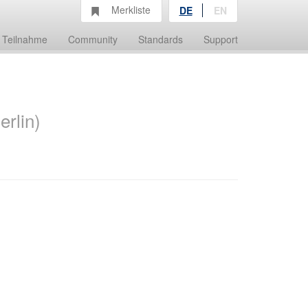
Merkliste
DE
EN
Teilnahme
Community
Standards
Support
erlin)