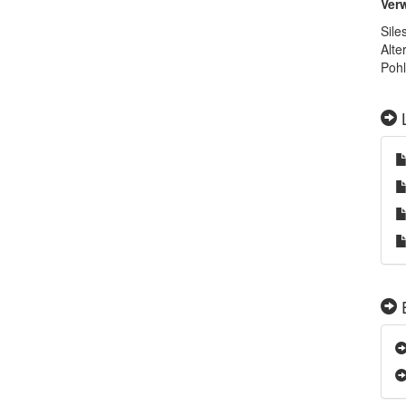
Ver
Sile
Alte
Pohl
L
E