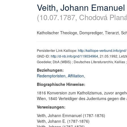
Veith, Johann Emanuel
(10.07.1787, Chodová Planá
Katholischer Theologe, Domprediger, Tierarzt, Schrif
Persistenter Link Kalliope:
http://kalliope-verbund.info/gn
GND-ID:
http://d-nb.info/gnd/119034964
, 21.05.1992, Letz
Goedeke; DbA (WBIS) ; Deutsches Literaturarchiv, Kallias
Beziehungen:
Redemptoristen, Affiliation,
Biographische Hinweise:
1816 Konversion zum Katholizismus, zuvor angeh
Wien, 1840 Verteidiger des Judentums gegen die 
Verweisungen:
Veith, Johann Emmanuel (1787-1876)
Veith, Johann E. (1787-1876)
Veith, Johann (1787-1876)