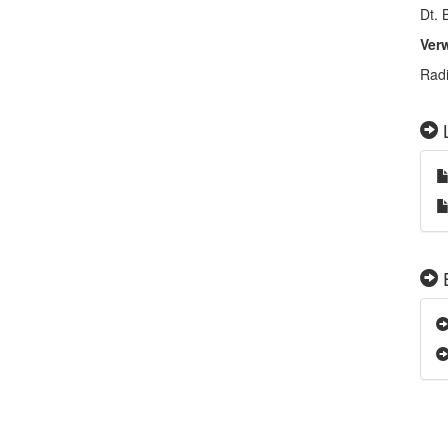
Dt. 
Ver
Radi
L
E