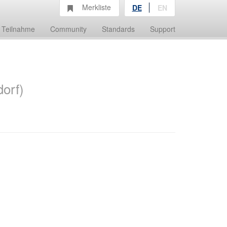
Merkliste
DE
EN
Teilnahme
Community
Standards
Support
dorf)