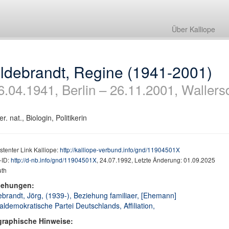
Über Kalliope
ildebrandt, Regine (1941-2001)
6.04.1941, Berlin – 26.11.2001, Wallers
er. nat., Biologin, Politikerin
stenter Link Kalliope:
http://kalliope-verbund.info/gnd/11904501X
ID:
http://d-nb.info/gnd/11904501X
, 24.07.1992, Letzte Änderung: 01.09.2025
th
iehungen:
ebrandt, Jörg, (1939-), Beziehung familiaer, [Ehemann]
aldemokratische Partei Deutschlands, Affiliation,
graphische Hinweise: