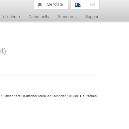
Merkliste
DE
EN
Teilnahme
Community
Standards
Support
t)
r ; Kürschners Deutscher Musiker-Kalender ; Müller: Deutsches