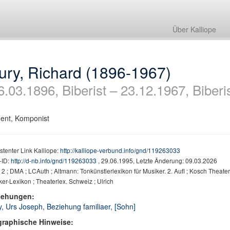
Über Kalliope
ury, Richard (1896-1967)
6.03.1896, Biberist – 23.12.1967, Biberis
gent, Komponist
stenter Link Kalliope:
http://kalliope-verbund.info/gnd/119263033
ID:
http://d-nb.info/gnd/119263033
, 29.06.1995, Letzte Änderung: 09.03.2026
 ; DMA ; LCAuth ; Altmann: Tonkünstlerlexikon für Musiker. 2. Aufl ; Kosch Theate
er-Lexikon ; Theaterlex. Schweiz ; Ulrich
iehungen:
y, Urs Joseph, Beziehung familiaer, [Sohn]
graphische Hinweise: