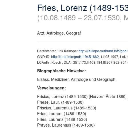
Fries, Lorenz (1489-15
(10.08.1489 – 23.07.1530, 
Arzt, Astrologe, Geograf
Persistenter Link Kalliope:
http://kalliope-verbund.info/gn
GND-ID:
http://d-nb.info/gnd/119451662
, 14.05.1997, Letz
LCAuth ; Kosch ; DbA I 351,173;II 408,184;III 267,352-354
Biographische Hinweise:
Elsäss. Mediziner, Astrologe und Geograph
Verweisungen:
Frisius, Lorenz (1489-1530) [Hervorr. Ärzte 1880]
Friese, Laur. (1489-1530)
Friscius, Laurentius (1489-1530)
Fries, Laurent (1489-1530)
Fries, Laurenz (1489-1530)
Phryes, Laurentius (1489-1530)