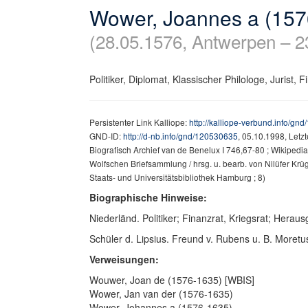
Wower, Joannes a (157
(28.05.1576, Antwerpen – 2
Politiker, Diplomat, Klassischer Philologe, Jurist, 
Persistenter Link Kalliope:
http://kalliope-verbund.info/gn
GND-ID:
http://d-nb.info/gnd/120530635
, 05.10.1998, Letz
Biografisch Archief van de Benelux I 746,67-80 ; Wikipedia
Wolfschen Briefsammlung / hrsg. u. bearb. von Nilüfer Kru
Staats- und Universitätsbibliothek Hamburg ; 8)
Biographische Hinweise:
Niederländ. Politiker; Finanzrat, Kriegsrat; Hera
Schüler d. Lipsius. Freund v. Rubens u. B. Moretu
Verweisungen:
Wouwer, Joan de (1576-1635) [WBIS]
Wower, Jan van der (1576-1635)
Wower, Johannes a (1576-1635)