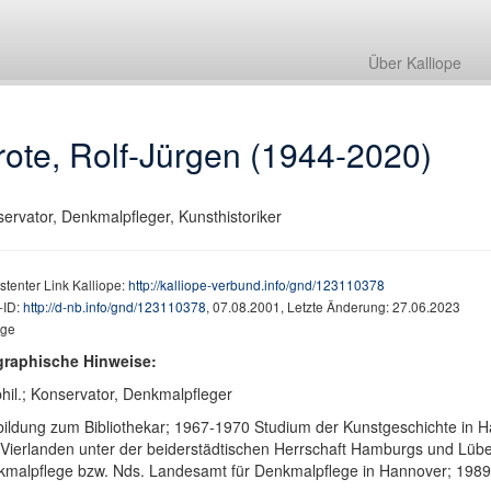
Über Kalliope
ote, Rolf-Jürgen (1944-2020)
ervator, Denkmalpfleger, Kunsthistoriker
stenter Link Kalliope:
http://kalliope-verbund.info/gnd/123110378
ID:
http://d-nb.info/gnd/123110378
, 07.08.2001, Letzte Änderung: 27.06.2023
age
graphische Hinweise:
phil.; Konservator, Denkmalpfleger
ildung zum Bibliothekar; 1967-1970 Studium der Kunstgeschichte in H
Vierlanden unter der beiderstädtischen Herrschaft Hamburgs und Lübecks
malpflege bzw. Nds. Landesamt für Denkmalpflege in Hannover; 1989