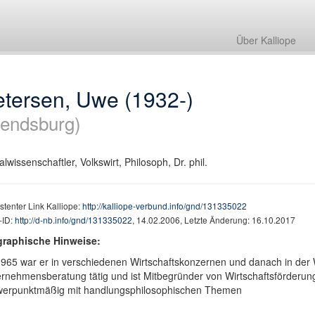
Über Kalliope
etersen, Uwe (1932-)
endsburg)
alwissenschaftler, Volkswirt, Philosoph, Dr. phil.
stenter Link Kalliope:
http://kalliope-verbund.info/gnd/131335022
ID:
http://d-nb.info/gnd/131335022
, 14.02.2006, Letzte Änderung: 16.10.2017
graphische Hinweise:
965 war er in verschiedenen Wirtschaftskonzernen und danach in der W
rnehmensberatung tätig und ist Mitbegründer von Wirtschaftsförderungs
werpunktmäßig mit handlungsphilosophischen Themen