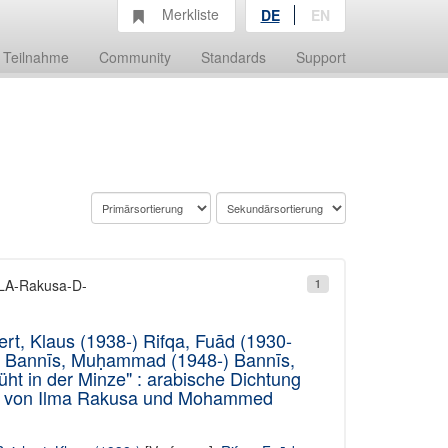
Merkliste
DE
EN
Teilnahme
Community
Standards
Support
SLA-Rakusa-D-
1
t, Klaus (1938-) Rifqa, Fuād (1930-
-) Bannīs, Muḥammad (1948-) Bannīs,
t in der Minze" : arabische Dichtung
en von Ilma Rakusa und Mohammed