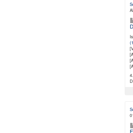
S
A
D
I
(
[
[
[
[
4
D
S
0
F