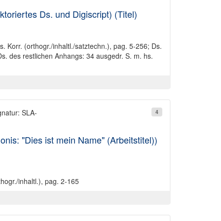
riertes Ds. und Digiscript) (Titel)
. Korr. (orthogr./inhaltl./satztechn.), pag. 5-256; Ds.
s. des restlichen Anhangs: 34 ausgedr. S. m. hs.
gnatur: SLA-
4
nis: "Dies ist mein Name" (Arbeitstitel))
hogr./inhaltl.), pag. 2-165