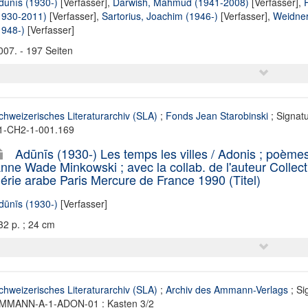
dūnīs (1930-)
[Verfasser],
Darwish, Mahmud (1941-2008)
[Verfasser],
R
1930-2011)
[Verfasser],
Sartorius, Joachim (1946-)
[Verfasser],
Weidner
1948-)
[Verfasser]
007. - 197 Seiten
chweizerisches Literaturarchiv (SLA)
;
Fonds Jean Starobinski
; Signat
1-CH2-1-001.169
Adūnīs (1930-) Les temps les villes / Adonis ; poèmes
nne Wade Minkowski ; avec la collab. de l'auteur Collec
érie arabe Paris Mercure de France 1990 (Titel)
dūnīs (1930-)
[Verfasser]
32 p. ; 24 cm
chweizerisches Literaturarchiv (SLA)
;
Archiv des Ammann-Verlags
; Si
MMANN-A-1-ADON-01 : Kasten 3/2