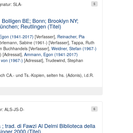
gnatur: SLA-
5
 Bolligen BE; Bonn; Brooklyn NY;
ünchen; Reutlingen (Titel)
gon (1941-2017)
[Verfasser],
Reinacher, Pia
rlemann, Sabine (1961-) [Verfasser]
,
Tappa, Ruth
n Buchhandels [Verfasser]
,
Weidner, Stefan (1967-)
) [Adressat]
,
Ammann, Egon (1941-2017)
 von (1967-)
[Adressat],
Trudewind, Stephan
ch CA.- und Ts.-Kopien, selten hs. (Adonis), i.d.R.
ur: ALS-JS-D-
6
; trad. di Fawzi Al Delmi Biblioteca della
nger 2000 (Titel)