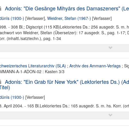
Adonis: "Die Gesänge Mihyârs des Damaszeners" (Lekto
dūnīs (1930-)
[Verfasser],
Weidner, Stefan (1967-)
[Verfasser]
998. - 308 Bl.; Digiscript (115 KB)Lektoriertes Ds.: 256 ausgedr. S. m. hs
achwort von Weidner, Stefan (Übersetzer): 17 ausgedr. S., pag. 1-17; D
orr. (inhaltl./satztechn.), pag. 1-34
chweizerisches Literaturarchiv (SLA)
;
Archiv des Ammann-Verlags
; Si
MMANN-A-1-ADON-02 : Kasten 3/3
Adonis: "Ein Grab für New York" (Lektoriertes Ds.) (Ado
Titel)
dūnīs (1930-)
[Verfasser]
8. April 2004. - 165 Bl.Lektoriertes Ds.: 165 ausgedr. S. m. hs. Korr. (ort