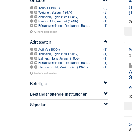
Urheber
A
(
Adūnīs (1930-)
(6)
(
Weidner, Stefan (1967-)
(3)
Ammann, Egon (1941-2017)
(1)
2
Bannīs, Muḥammad (1948-)
(1)
Börsenverein des Deutschen Buchhandels
(1)
Weitere einblenden
Adressaten
S
Adūnīs (1930-)
(1)
Ammann, Egon (1941-2017)
(1)
0
Balmes, Hans Jürgen (1958-)
(1)
Börsenverein des Deutschen Buchhandels
(1)
Flammersfeld, Marie-Luise (1949-)
(1)
A
Weitere einblenden
S
Beteiligte
A
Bestandshaltende Institutionen
2
Signatur
S
A