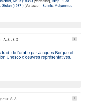
eichert, Klaus (1938-)
[Verfasser],
Rifqa, Fuād
, Stefan (1967-)
[Verfasser],
Bannīs, Muḥammad
ur: ALS-JS-D-
2
 trad. de l'arabe par Jacques Berque et
tion Unesco d'oeuvres représentatives.
gnatur: SLA-
3