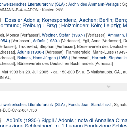
chweizerisches Literaturarchiv (SLA)
;
Archiv des Ammann-Verlags
; Si
MMANN-B-4-a-ADON : Kasten 2/28
Dossier Adonis; Korrespondenz, Aachen; Berlin; Bern;
ortmund; Freiburg i. Brsg.; Holzminden; Köln; Leipzig; M
seli, Monica [Verfasser]
,
Weidner, Stefan (1967-)
[Verfasser],
Ammann, E
1954-)
[Verfasser],
Adūnīs (1930-)
[Verfasser],
Egli, Anne [Verfasser]
,
Dö
Verfasser]
,
Trudewind, Stephan [Verfasser]
,
Börsenverein des Deutsche
Adressat],
Adūnīs (1930-)
[Adressat],
Flammersfeld, Marie-Luise (1949-
Adressat],
Balmes, Hans Jürgen (1958-)
[Adressat],
Harrach, Stephanie
Adressat]
,
Börsenverein des Deutschen Buchhandels [Adressat]
. Mai 1993 bis 20. Juli 2005. - ca. 150-200 Br. u. E-Mailshaupts. CA., au
IN A4,
chweizerisches Literaturarchiv (SLA)
;
Fonds Jean Starobinski
; Signat
1-DJC-C7-2-004.150
Adūnīs (1930-) Siggil / Adonis ; nota di Annalisa Cima 
ondazione Schlesinger ; n. 1 Lugano Fondazione Schlesi