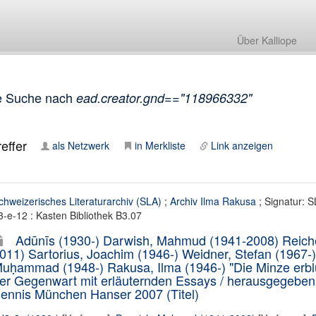
Über Kalliope
e Suche nach
ead.creator.gnd=="118966332"
effer
als Netzwerk
in Merkliste
Link anzeigen
chweizerisches Literaturarchiv (SLA)
;
Archiv Ilma Rakusa
; Signatur: 
3-e-12 : Kasten Bibliothek B3.07
Adūnīs (1930-) Darwish, Mahmud (1941-2008) Reicher
011) Sartorius, Joachim (1946-) Weidner, Stefan (1967
uḥammad (1948-) Rakusa, Ilma (1946-) "Die Minze erblüh
er Gegenwart mit erläuternden Essays / herausgegeb
ennis München Hanser 2007 (Titel)