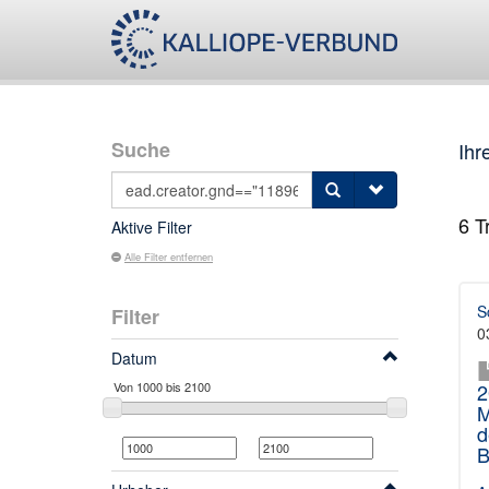
Suche
Ihr
6
Tr
Aktive Filter
Alle Filter entfernen
S
Filter
0
Datum
2
M
d
B