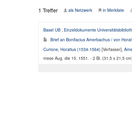
1
Treffer
als Netzwerk
in Merkliste
Basel UB
;
Einzeldokumente Universitätsbibliot
Brief an Bonifacius Amerbachus / von Horat
Curione, Horatius (1534-1564)
[Verfasser],
Ame
mese Aug. die 15. 1551. - 2 Bl. (31,5 x 21,5 cm