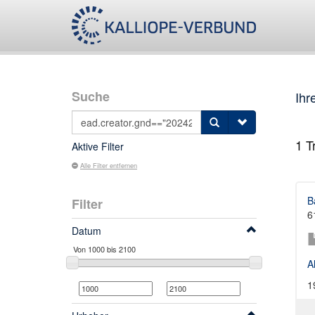
Suche
Ihr
1
Tr
Aktive Filter
Alle Filter entfernen
B
Filter
6
Datum
A
1