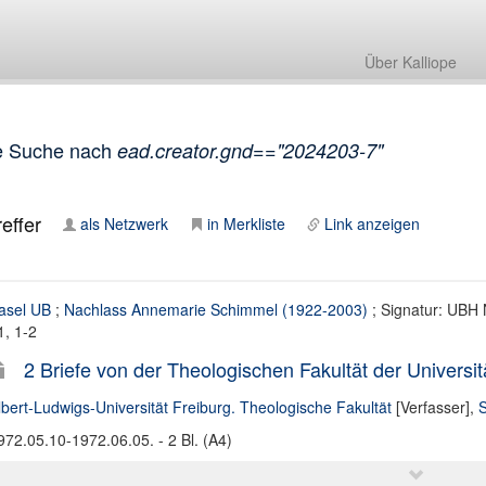
Über Kalliope
e Suche nach
ead.creator.gnd=="2024203-7"
effer
als Netzwerk
in Merkliste
Link anzeigen
asel UB
;
Nachlass Annemarie Schimmel (1922-2003)
; Signatur: UBH 
1, 1-2
2 Briefe von der Theologischen Fakultät der Universit
lbert-Ludwigs-Universität Freiburg. Theologische Fakultät
[Verfasser],
S
972.05.10-1972.06.05. - 2 Bl. (A4)