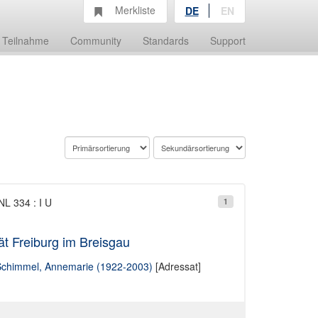
Merkliste
DE
EN
Teilnahme
Community
Standards
Support
NL 334 : I U
1
ät Freiburg im Breisgau
chimmel, Annemarie (1922-2003)
[Adressat]