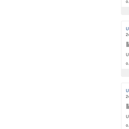
o.
U
2
U
o.
U
2
U
o.