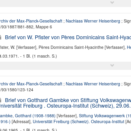
rchiv der Max-Planck-Gesellschaft
;
Nachlass Werner Heisenberg
; Sig
II/93/1887/881-882, Mappe 6
Brief von W. Pfister von Pères Dominicains Saint-Hy
fister, W. [Verfasser]
,
Pères Dominicains Saint-Hyacinthe [Verfasser]
,
He
4.03.1971. - 1 Bl. (1 masch. S.)
rchiv der Max-Planck-Gesellschaft
;
Nachlass Werner Heisenberg
; Sig
II/93/1580/123-124
Brief von Gotthard Gambke von Stiftung Volkswagenwe
niversität Freiburg . Osteuropa-Institut (Schweiz), 29.06
ambke, Gotthard (1908-1988)
[Verfasser],
Stiftung Volkswagenwerk (1
1916-)
[Adressat],
Universität Freiburg (Schweiz). Osteuropa-Institut
[Ad
9.06.1965. - 1 Bl. (1 masch. S.)