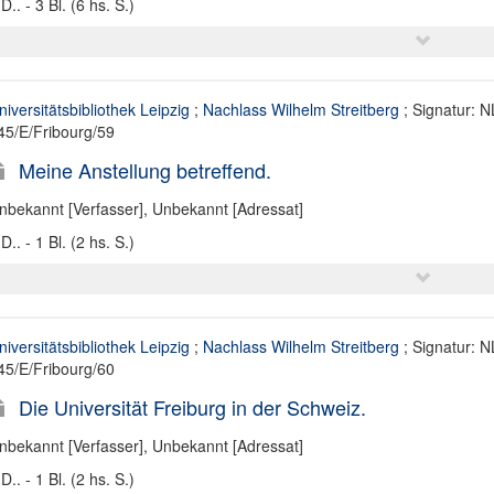
D.. - 3 Bl. (6 hs. S.)
niversitätsbibliothek Leipzig
;
Nachlass Wilhelm Streitberg
; Signatur: N
45/E/Fribourg/59
Meine Anstellung betreffend.
nbekannt [Verfasser]
,
Unbekannt [Adressat]
D.. - 1 Bl. (2 hs. S.)
niversitätsbibliothek Leipzig
;
Nachlass Wilhelm Streitberg
; Signatur: N
45/E/Fribourg/60
Die Universität Freiburg in der Schweiz.
nbekannt [Verfasser]
,
Unbekannt [Adressat]
D.. - 1 Bl. (2 hs. S.)