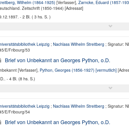
treitberg, Wilhelm (1864-1925)
[Verfasser],
Zarncke, Eduard (1857-193
eutschland. Zeitschrift (1850-1944) [Adressat]
9.12.1897. - 2 Bl. ( 3 hs. S. )
niversitätsbibliothek Leipzig
;
Nachlass Wilhelm Streitberg
; Signatur: N
45/E/Fribourg/53
Brief von Unbekannt an Georges Python, o.D.
nbekannt [Verfasser]
,
Python, Georges (1856-1927) [vermutlich]
[Adres
D.. - 4 Bl. (8 hs. S.)
niversitätsbibliothek Leipzig
;
Nachlass Wilhelm Streitberg
; Signatur: N
45/E/Fribourg/54
Brief von Unbekannt an Georges Python, o.D.