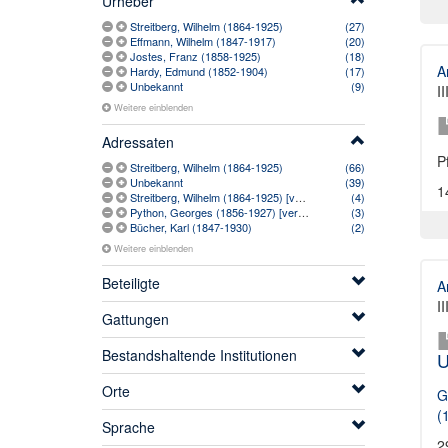
Urheber
Streitberg, Wilhelm (1864-1925)
(27)
Effmann, Wilhelm (1847-1917)
(20)
Jostes, Franz (1858-1925)
(18)
A
Hardy, Edmund (1852-1904)
(17)
Unbekannt
(9)
I
Weitere einblenden
Adressaten
P
Streitberg, Wilhelm (1864-1925)
(66)
Unbekannt
(39)
1
Streitberg, Wilhelm (1864-1925) [vermutlich]
(4)
Python, Georges (1856-1927) [vermutlich]
(3)
Bücher, Karl (1847-1930)
(2)
Weitere einblenden
Beteiligte
A
I
Gattungen
Bestandshaltende Institutionen
U
Orte
G
(
Sprache
2