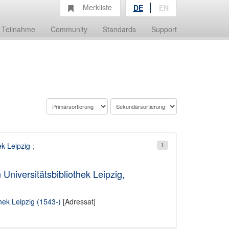
Merkliste
DE
EN
Teilnahme
Community
Standards
Support
ek Leipzig
;
1
 Universitätsbibliothek Leipzig,
thek Leipzig (1543-)
[Adressat]