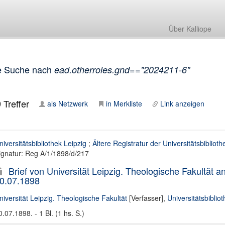
Über Kalliope
e Suche nach
ead.otherroles.gnd=="2024211-6"
9
Treffer
als Netzwerk
in Merkliste
Link anzeigen
niversitätsbibliothek Leipzig
;
Ältere Registratur der Universitätsbiblioth
ignatur: Reg A/1/1898/d/217
Brief von Universität Leipzig. Theologische Fakultät an
0.07.1898
niversität Leipzig. Theologische Fakultät
[Verfasser],
Universitätsbiblio
0.07.1898. - 1 Bl. (1 hs. S.)