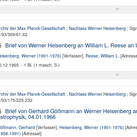
rchiv der Max-Planck-Gesellschaft
;
Nachlass Werner Heisenberg
; Sig
II/93/369/61-62
Brief von Werner Heisenberg an William L. Reese an 
eisenberg, Werner (1901-1976)
[Verfasser],
Reese, William L.
[Adressa
0.12.1965. - 1 Bl. (1 masch. S.)
rchiv der Max-Planck-Gesellschaft
;
Nachlass Werner Heisenberg
; Sig
II/93/175/225-232
Brief von Gerhard Gößmann an Werner Heisenberg an 
strophysik, 04.01.1966
ößmann, Gerhard
[Verfasser],
Heisenberg, Werner (1901-1976)
[Adres
1958-1991)
[Adressat]