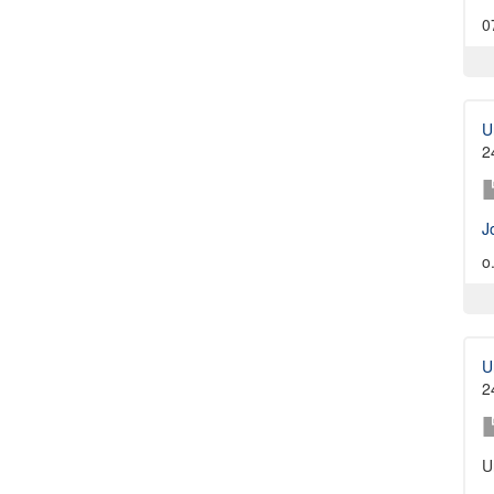
0
U
2
J
o.
U
2
U