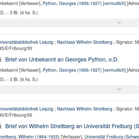
nbekannt [Verfasser]
,
Python, Georges (1856-1927) [vermutlich]
[Adres
D.. - 3 Bl. (6 hs. S.)
niversitätsbibliothek Leipzig
;
Nachlass Wilhelm Streitberg
; Signatur: N
45/E/Fribourg/55
Brief von Unbekannt an Georges Python, o.D.
nbekannt [Verfasser]
,
Python, Georges (1856-1927) [vermutlich]
[Adres
D.. - 3 Bl. (6 hs. S.)
niversitätsbibliothek Leipzig
;
Nachlass Wilhelm Streitberg
; Signatur: N
45/E/Fribourg/56
Brief von Wilhelm Streitberg an Universität Freiburg 
treitberg, Wilhelm (1864-1925)
[Verfasser],
Universität Freiburg (Schwe