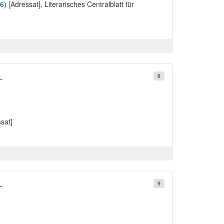
6)
[Adressat],
Literarisches Centralblatt für
L
8
sat]
L
9