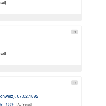
sat]
L
10
sat]
L
11
(Schweiz), 07.02.1892
iz) (1889-)
[Adressat]