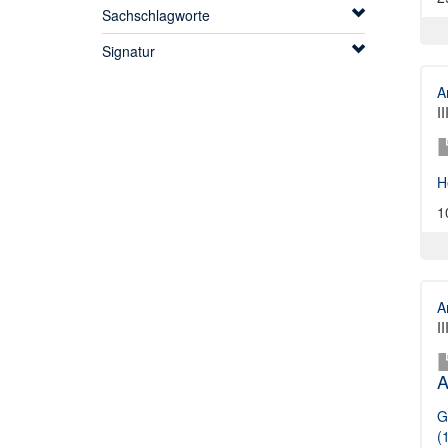
Sachschlagworte
Signatur
A
I
H
1
A
I
A
G
(