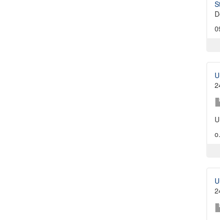
S
D
0
U
2
U
o.
U
2