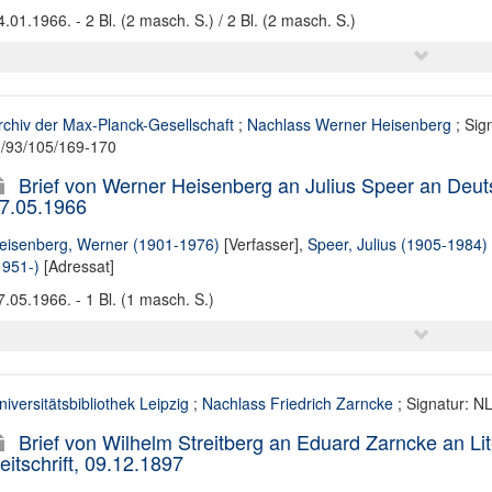
4.01.1966. - 2 Bl. (2 masch. S.) / 2 Bl. (2 masch. S.)
rchiv der Max-Planck-Gesellschaft
;
Nachlass Werner Heisenberg
; Sig
II/93/105/169-170
Brief von Werner Heisenberg an Julius Speer an Deu
7.05.1966
eisenberg, Werner (1901-1976)
[Verfasser],
Speer, Julius (1905-1984)
1951-)
[Adressat]
7.05.1966. - 1 Bl. (1 masch. S.)
niversitätsbibliothek Leipzig
;
Nachlass Friedrich Zarncke
; Signatur: N
Brief von Wilhelm Streitberg an Eduard Zarncke an Lit
eitschrift, 09.12.1897