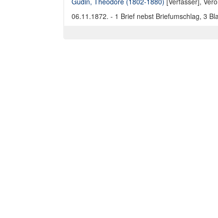
Gudin, Théodore (1802-1880)
[Verfasser],
Vero
06.11.1872. - 1 Brief nebst Briefumschlag, 3 Bla