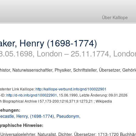
Über Kalliope
aker, Henry (1698-1774)
8.05.1698, London – 25.11.1774, Londo
histor, Naturwissenschaftler, Physiker, Schriftsteller, Übersetzer, Gehör
stenter Link Kalliope:
http://kalliope-verbund.info/gnd/100022901
ID:
http://d-nb.info/gnd/100022901
, 15.06.1990, Letzte Änderung: 09.01.2026
sh Biographical Archive I 57,173-200;1216,371;II 1273,21 ; Wikipedia
iehungen:
ecastle, Henry, (1698-1774), Pseudonym,
graphische Hinweise:
. Universalgelehrter, Naturalist, Dichter, Übersetzer; 1713-1720 Buch