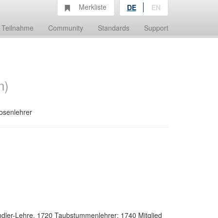
Merkliste
DE
EN
Teilnahme
Community
Standards
Support
n)
losenlehrer
händler-Lehre, 1720 Taubstummenlehrer; 1740 Mitglied