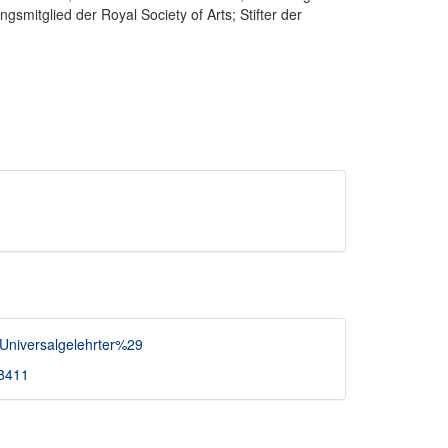
smitglied der Royal Society of Arts; Stifter der
8Universalgelehrter%29
18411