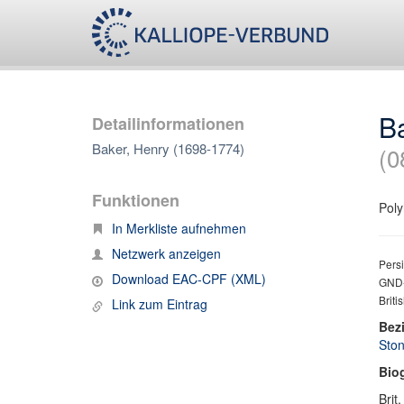
B
Detailinformationen
Baker, Henry (1698-1774)
(0
Funktionen
Poly
In Merkliste aufnehmen
Netzwerk anzeigen
Persi
Download EAC-CPF (XML)
GND-
Briti
Link zum Eintrag
Bez
Ston
Bio
Brit