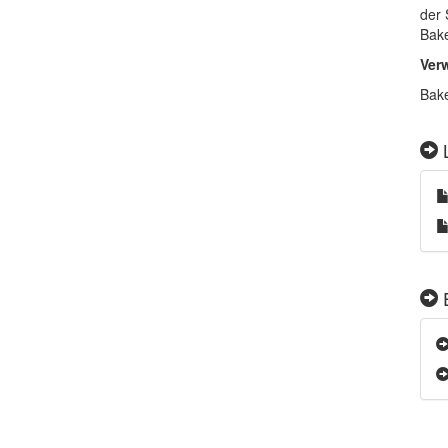
der 
Bake
Ver
Bake
L
E