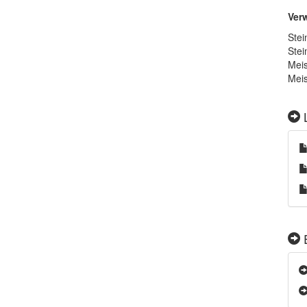
Ver
Stei
Stei
Meis
Meis
L
E