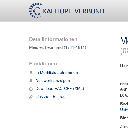
M
Detailinformationen
Meister, Leonhard (1741-1811)
(0
Funktionen
Hist
In Merkliste aufnehmen
Netzwerk anzeigen
Persi
Download EAC-CPF (XML)
GND-
LCAut
Link zum Eintrag
Bez
Univ
Bio
Zürc