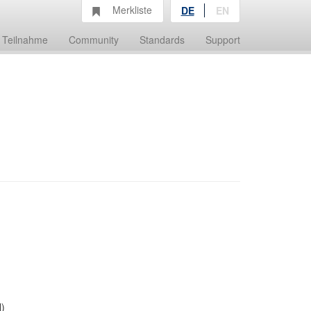
Merkliste
DE
EN
Teilnahme
Community
Standards
Support
H)