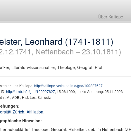
Über Kalliope
eister, Leonhard (1741-1811)
2.12.1741, Neftenbach – 23.10.1811)
oriker, Literaturwissenschaftler, Theologe, Geograf, Prof.
stenter Link Kalliope:
http://kalliope-verbund.info/gnd/100227627
ID:
http://d-nb.info/gnd/100227627
, 15.06.1990, Letzte Änderung: 05.11.2023
h ; M ; ADB ; Hist. Lex. Schweiz
iehungen:
ersität Zürich, Affiliation,
graphische Hinweise:
her aufgeklärter Theologe, Geograf, Historiker; geb. in Neftenbach (Z